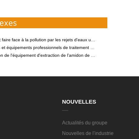
exes
e à la pollution par les rejets d'eaux usées de traitement de l'amidon de patate douce
équipements professionnels de traitement de l'amidon de manioc
ment d'extraction de l'amidon de manioc et les méthodes de broyage du manioc et d'extraction de l'amidon de manioc
NOUVELLES
Actualités du groupe
Nouvelles de l'industrie