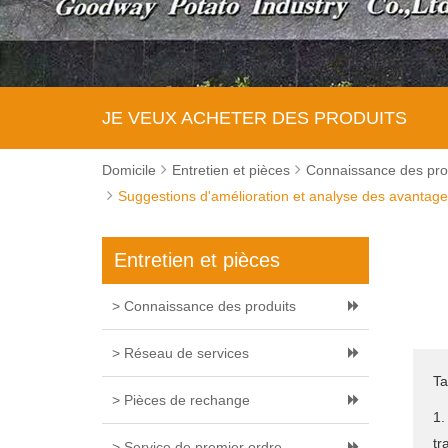
JE VEUX ACHETER DES PRODUITS
Domicile
Entretien et pièces
Connaissance des pro
Suggestions d'amélioration et analyse des avantages
Entretien et pièces
> Connaissance des produits
> Réseau de services
Ta
> Pièces de rechange
1.
tr
> Service de premier ordre