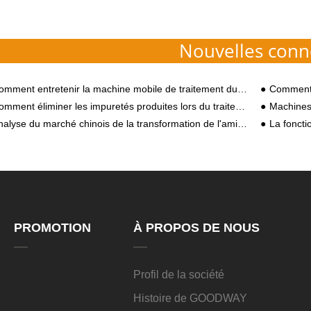
Nouvelles conn
mment entretenir la machine mobile de traitement du manioc
Comment faire fac
ment éliminer les impuretés produites lors du traitement de l'amidon de patate douce ?
Machines et 
alyse du marché chinois de la transformation de l'amidon au second semestre 2020
La fonction de l'équipe
PROMOTION
À PROPOS DE NOUS
Profil de la société
Histoire de GOODWAY