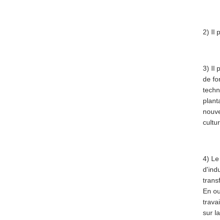
2) Il
3) Il
de fo
techn
plant
nouve
cultu
4) Le
d'ind
trans
En ou
trava
sur l