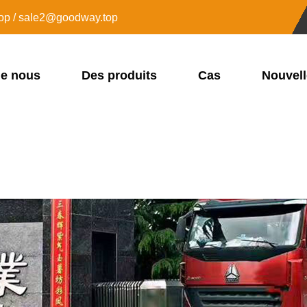
op / sale2@goodway.top
de nous
Des produits
Cas
Nouvel