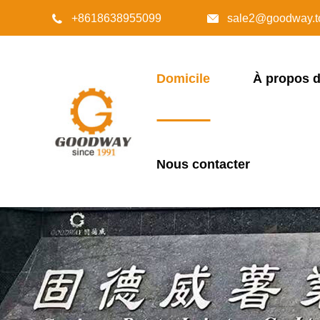
+8618638955099
sale2@goodway.t


Domicile
À propos 
Nous contacter