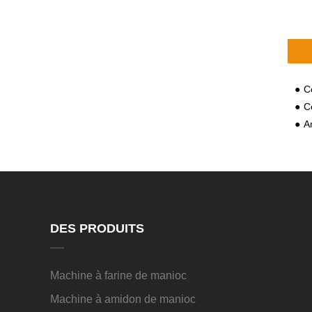
Co
Com
An
DES PRODUITS
Machine à farine de manioc
Machine à amidon de manioc