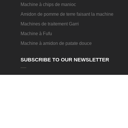
Machine à chips de manioc
Amidon de pomme de terre faisant la machine
Machines de traitement Garri
Machine à Fufu
Machine à amidon de patate douce
SUBSCRIBE TO OUR NEWSLETTER
Soumettre