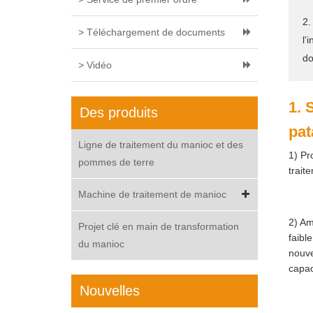
2.
> Téléchargement de documents
l'
d
> Vidéo
1. 
Des produits
pat
Ligne de traitement du manioc et des
1) Pr
pommes de terre
trait
Machine de traitement de manioc
2) Am
Projet clé en main de transformation
faibl
du manioc
nouve
capac
Nouvelles