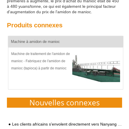
premières a augmenté, le prix d'achat du manioc était de 450
à 480 yuans/tonne, ce qui est également le principal facteur
d'augmentation du prix de l'amidon de manioc.
Produits connexes
Machine à amidon de manioc
Machine de traitement de l'amidon de
manioc - Fabriquez de l'amidon de
manioc (tapioca) à partir de manioc
fraisDescription et organigramme du
processus d'amidon de manioc :
Goodway a continuellement
développé des m...
Nouvelles connexes
Les clients africains s'envolent directement vers Nanyang pour visiter l'usine Goodway