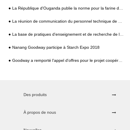
La République d'Ouganda publie la norme pour la farine de manioc
La réunion de communication du personnel technique de base après-vente de Goodway Cassava & Potato Industry 2011 s'est déroulée avec succès
La base de pratiques d'enseignement et de recherche de l'Université agricole du Henan dévoilée dans l'industrie du manioc et de la pomme de terre de NANYANG GOODWAY
Nanang Goodway participe à Starch Expo 2018
Goodway a remporté l'appel d'offres pour le projet coopératif du gouvernement indonésien
Des produits
À propos de nous