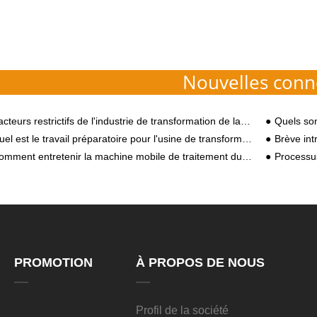
Nouvelles conn
cteurs restrictifs de l'industrie de transformation de la pomme de terre
Quels so
l est le travail préparatoire pour l'usine de transformation de la farine de manioc ?
Brève int
mment entretenir la machine mobile de traitement du manioc
Processu
PROMOTION
À PROPOS DE NOUS
Profil de la société