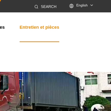

English
SEARCH
les
Entretien et pièces