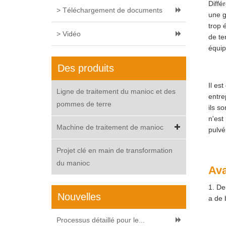
Diffé
> Téléchargement de documents
une g
trop 
> Vidéo
de te
équip
Des produits
Il es
Ligne de traitement du manioc et des
entre
pommes de terre
ils s
n'est
Machine de traitement de manioc
pulvér
Projet clé en main de transformation
du manioc
Ava
1. De
Nouvelles
a de 
Processus détaillé pour le...