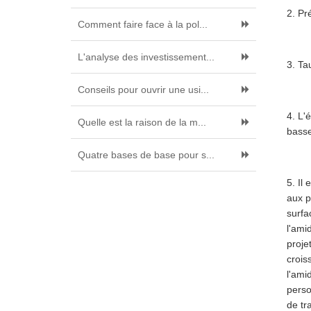
2. Pr
Comment faire face à la pol...
L'analyse des investissement...
3. Ta
Conseils pour ouvrir une usi...
4. L'
Quelle est la raison de la m...
basse
Quatre bases de base pour s...
5. Il
aux p
surfa
l'ami
proje
crois
l'ami
perso
de tr