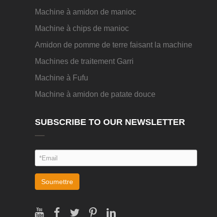
Machine à amidon de manioc
Machine à chips de manioc
Amidon de pomme de terre faisant la machine
Machines de traitement Garri
Machine à Fufu
Machine à amidon de patate douce
SUBSCRIBE TO OUR NEWSLETTER
Soumettre