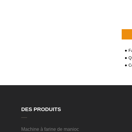
Fa
Que
Co
DES PRODUITS
Machine à farine de manioc