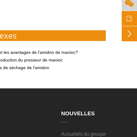



exes
nt les avantages de l'amidon de manioc?
roduction du presseur de manioc
s de séchage de l'amidon
NOUVELLES
Actualités du groupe