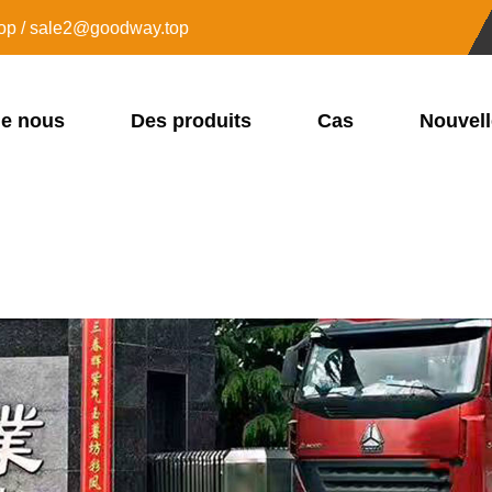
op / sale2@goodway.top
de nous
Des produits
Cas
Nouvel