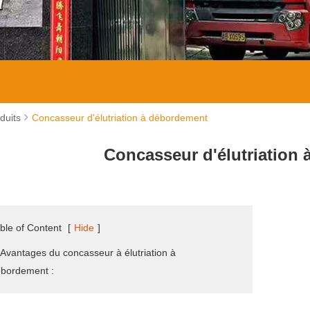
duits
Concasseur d'élutriation à débordement
Concasseur d'élutriation
ble of Content
[
Hide
]
 Avantages du concasseur à élutriation à
bordement :