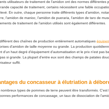
rents utilisateurs de traitement de l'amidon ont des normes différentes 
rande capacité de traitement, certains nécessitent une faible occupation
élevé. En outre, chaque personne traite différents types d'amidon, n
rre, l'amidon de manioc, l'amidon de pueraria, l'amidon de taro de musc
ements de traitement de l'amidon utilisés sont également différentes.
t différent des chaînes de production entièrement automatiques
équipem
prises d'amidon de taille moyenne ou grande. La production quotidienn
ont d'un haut degré d'équipement d'automatisation et le prix n'est pas b
 pas si grande. La plupart d'entre eux sont des champs de patates douc
isateur suffit.
ntages du concasseur à élutriation à débor
 nombreux types de pommes de terre peuvent être transformés. C'est la
bonnes performances de concassage, un taux de dissociation de l'amidon