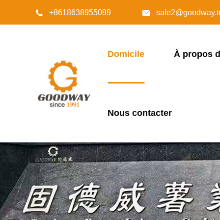
+8618638955099
sale2@goodway.t


Domicile
À propos 
Nous contacter