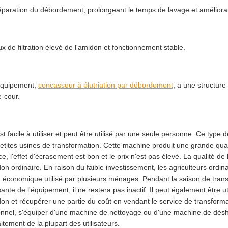
éparation du débordement, prolongeant le temps de lavage et amélioran
ux de filtration élevé de l'amidon et fonctionnement stable.
équipement,
concasseur à élutriation par débordement
, a une structure
-cour.
 est facile à utiliser et peut être utilisé par une seule personne. Ce typ
etites usines de transformation. Cette machine produit une grande quant
ce, l'effet d'écrasement est bon et le prix n'est pas élevé. La qualité d
don ordinaire. En raison du faible investissement, les agriculteurs ordin
t économique utilisé par plusieurs ménages. Pendant la saison de transfo
sante de l'équipement, il ne restera pas inactif. Il peut également être ut
don et récupérer une partie du coût en vendant le service de transforma
nnel, s'équiper d'une machine de nettoyage ou d'une machine de désh
aitement de la plupart des utilisateurs.