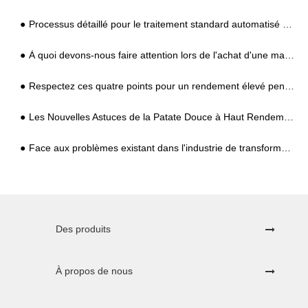
Processus détaillé pour le traitement standard automatisé de l'amidon de tapioca
À quoi devons-nous faire attention lors de l'achat d'une machine de traitement de l'amidon de manioc ?
Respectez ces quatre points pour un rendement élevé pendant la période de croissance maximale des patates douces
Les Nouvelles Astuces de la Patate Douce à Haut Rendement, la Clé de la Fertilisation en Période d'Expansion, Simple et Pratique !
Face aux problèmes existant dans l'industrie de transformation de l'amidon de patate douce, quelles sont les solutions pratiques ?
Des produits
À propos de nous