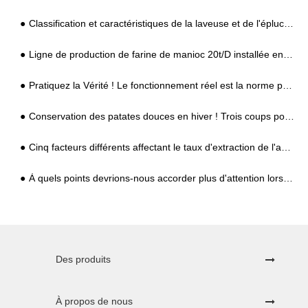
Classification et caractéristiques de la laveuse et de l'éplucheuse de manioc
Ligne de production de farine de manioc 20t/D installée en Afrique
Pratiquez la Vérité ! Le fonctionnement réel est la norme pour tester la qualité de l'équipement de traitement de l'amidon !
Conservation des patates douces en hiver ! Trois coups pour résoudre facilement le problème de la pourriture des patates douces !
Cinq facteurs différents affectant le taux d'extraction de l'amidon de patate douce
À quels points devrions-nous accorder plus d'attention lors du traitement Garri ?
Des produits
À propos de nous