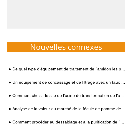
Nouvelles connexes
De quel type d'équipement de traitement de l'amidon les producteurs ont-ils besoin pour traiter l'amidon de patate douce ?
Un équipement de concassage et de filtrage avec un taux élevé d'économie d'énergie, d'économie d'eau et de pulvérisation, veuillez noter à vérifier !​
Comment choisir le site de l'usine de transformation de l'amidon de patate douce ?
Analyse de la valeur du marché de la fécule de pomme de terre et prévision des tendances
Comment procéder au dessablage et à la purification de l'amidon à faible coût ?