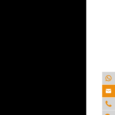


