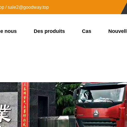
op / sale2@goodway.top
de nous
Des produits
Cas
Nouvel