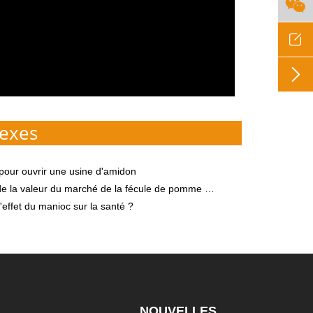



exes
pour ouvrir une usine d'amidon
valeur du marché de la fécule de pomme de terre et prévision des tendances
l'effet du manioc sur la santé ?
NOUVELLES