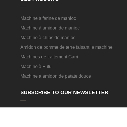
Machine à farine de manioc
Machine à amidon de manioc
Machine à chips de manioc
Amidon de pomme de terre faisant la machine
Machines de traitement Garri
Machine à Fufu
Machine à amidon de patate douce
SUBSCRIBE TO OUR NEWSLETTER