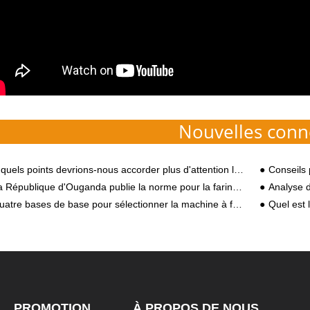
Nouvelles conn
quels points devrions-nous accorder plus d'attention lors du traitement Garri ?
Conseils 
 République d'Ouganda publie la norme pour la farine de manioc
Analyse de la 
atre bases de base pour sélectionner la machine à fécule de pomme de terre
Quel est 
PROMOTION
À PROPOS DE NOUS