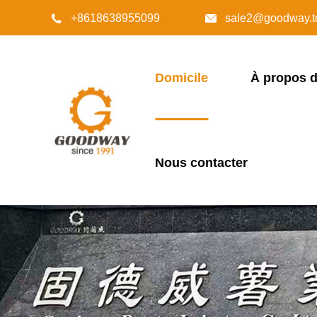
+8618638955099
sale2@goodway.t


Domicile
À propos 
Nous contacter