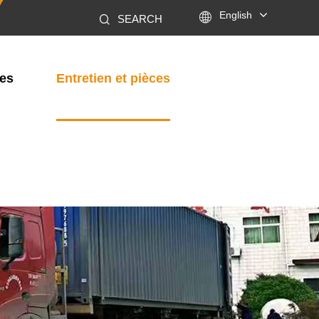

English
SEARCH
les
Entretien et pièces