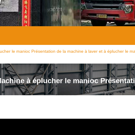
ucher le manioc Présentation de la machine à laver et à éplucher le m
achine à éplucher le manioc Présentati
éplucher le ma