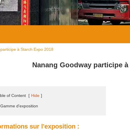
articipe à Starch Expo 2018
Nanang Goodway participe à
ble of Content
[
Hide
]
 Gamme d'exposition
ormations sur l'exposition :