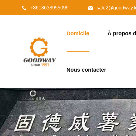
+8618638955099
sale2@goodway.t


Domicile
À propos 
Nous contacter