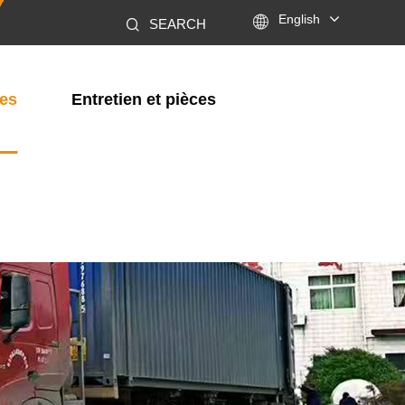

English
SEARCH
les
Entretien et pièces