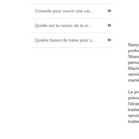
Conseils pour ouvrir une usi...
Quelle est la raison de la m...
Quatre bases de base pour s...
Nanya
profo
Shang
perso
Machi
vermi
mani
Le pr
prévu
l'étr
trait
servi
trait