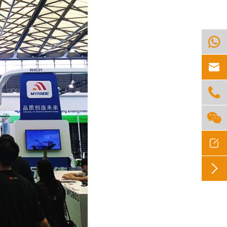





