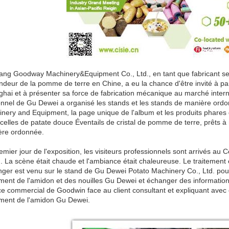
ng Goodway Machinery&Equipment Co., Ltd., en tant que fabricant sen
ndeur de la pomme de terre en Chine, a eu la chance d'être invité à part
hai et à présenter sa force de fabrication mécanique au marché internati
nnel de Gu Dewei a organisé les stands et les stands de manière ord
nery and Equipment, la page unique de l'album et les produits phares
celles de patate douce Éventails de cristal de pomme de terre, prêts à 
ère ordonnée.
emier jour de l'exposition, les visiteurs professionnels sont arrivés a
. La scène était chaude et l'ambiance était chaleureuse. Le traitemen
anger est venu sur le stand de Gu Dewei Potato Machinery Co., Ltd. po
ement de l'amidon et des nouilles Gu Dewei et échanger des informatio
ce commercial de Goodwin face au client consultant et expliquant avec
ement de l'amidon Gu Dewei.