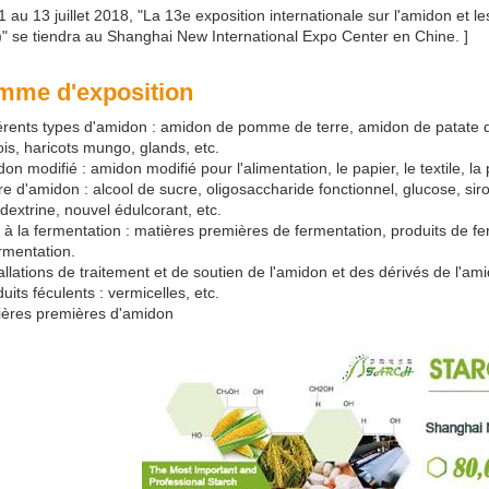
1 au 13 juillet 2018, "La 13e exposition internationale sur l'amidon et 
" se tiendra au Shanghai New International Expo Center en Chine. ]
mme d'exposition
férents types d'amidon : amidon de pomme de terre, amidon de patate 
pois, haricots mungo, glands, etc.
don modifié : amidon modifié pour l'alimentation, le papier, le textile, la 
re d'amidon : alcool de sucre, oligosaccharide fonctionnel, glucose, siro
dextrine, nouvel édulcorant, etc.
s à la fermentation : matières premières de fermentation, produits de 
rmentation.
tallations de traitement et de soutien de l'amidon et des dérivés de l'am
duits féculents : vermicelles, etc.
ières premières d'amidon