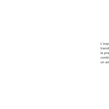
L'exp
trans
la pr
conti
un am