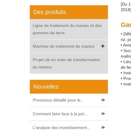
[Du 1
2018)
Des produits
Ga
Ligne de traitement du manioc et des
pommes de terre
• Dif
riz, 
• Ami
Machine de traitement de manioc
• Suc
malto
Projet clé en main de transformation
• Lié
du manioc
de fe
• Ins
• Pro
• mat
Nouvelles
Processus détaillé pour le...
Comment faire face à la pol...
L'analyse des investissement...