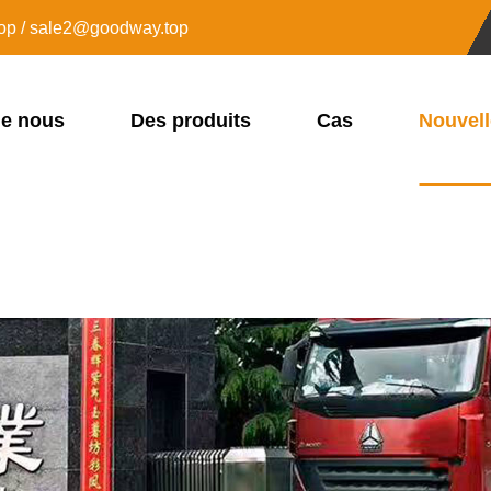
op / sale2@goodway.top
de nous
Des produits
Cas
Nouvel