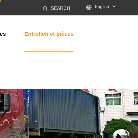

English
SEARCH
les
Entretien et pièces