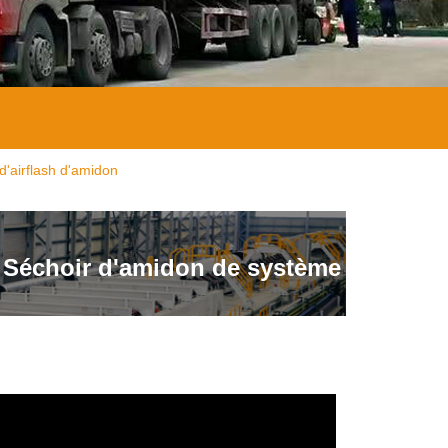
'airflash d'amidon
 Séchoir d'amidon de système
h d'amidon