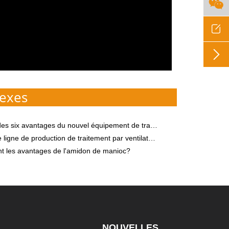



exes
 avantages du nouvel équipement de traitement de l'amidon de patate douce 2020
e de production de traitement par ventilateur d'amidon devient la norme
nt les avantages de l'amidon de manioc?
NOUVELLES