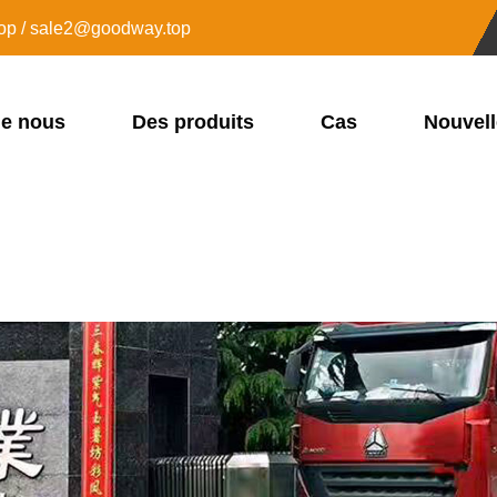
op / sale2@goodway.top
de nous
Des produits
Cas
Nouvel