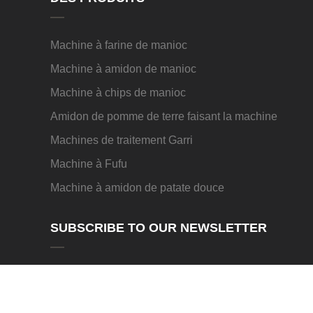
Machine à farine de manioc
Machine à amidon de manioc
Machine à chips de manioc
Amidon de pomme de terre faisant la machine
Machines de traitement Garri
Machine à Fufu
Machine à amidon de patate douce
SUBSCRIBE TO OUR NEWSLETTER