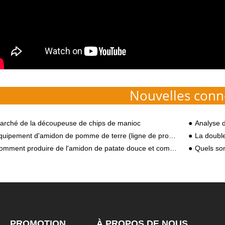
Nouvelles conn
arché de la découpeuse de chips de manioc
Analyse des six
uipement d'amidon de pomme de terre (ligne de production simple)
La double lign
ent produire de l'amidon de patate douce et comment fonctionne l'équipement de traitement moderne de l'amidon de patate douce ?
Quels so
PROMOTION
À PROPOS DE NOUS