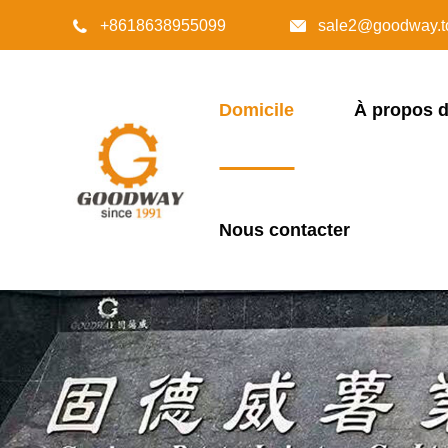
+8618638955099
sale2@goodway.t


Domicile
À propos 
Nous contacter