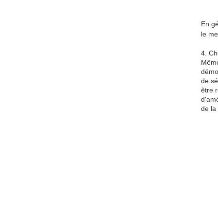
En gé
le me
4. Ch
Même 
démon
de sé
être 
d'amé
de la