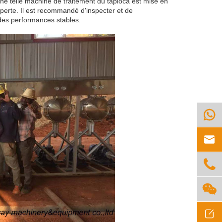
une telle machine de traitement du tapioca est mise en
perte. Il est recommandé d'inspecter et de
des performances stables.




