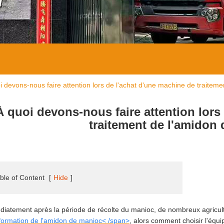
i devons-nous faire attention lors de l'achat d'une machine de traitem
À quoi devons-nous faire attention lors
traitement de l'amidon
ble of Content
[
Hide
]
iatement après la période de récolte du manioc, de nombreux agricul
formation de l'amidon de manioc< /span>
, alors comment choisir l'équ