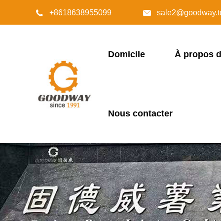
+8618638955099
sale2@goodway.t


Domicile
À propos 
Nous contacter