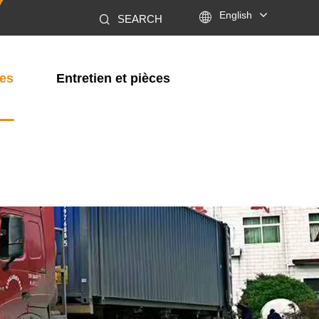

English
SEARCH
les
Entretien et pièces