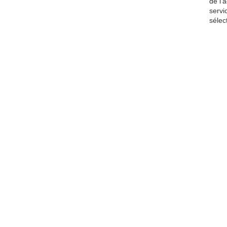
de l'
servi
sélec