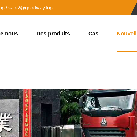
op / sale2@goodway.top
de nous
Des produits
Cas
Nouvel