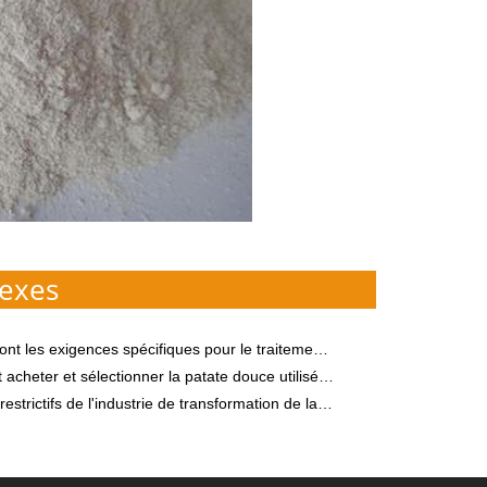
exes
ces spécifiques pour le traitement de l'amidon de tapioca ? Quels sont les équipements de transformation du manioc ?
 et sélectionner la patate douce utilisée pour le traitement de l'amidon ?
trictifs de l'industrie de transformation de la pomme de terre