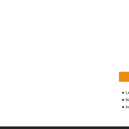
L
Nany
In